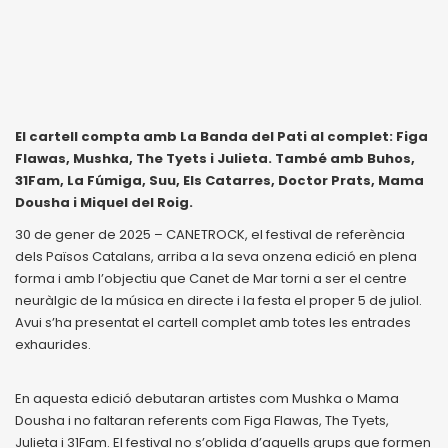
El cartell compta amb La Banda del Pati al complet: Figa
Flawas, Mushka, The Tyets i Julieta. També amb Buhos,
31Fam, La Fúmiga, Suu, Els Catarres, Doctor Prats, Mama
Dousha i Miquel del Roig.
30 de gener de 2025 – CANETROCK, el festival de referència
dels Països Catalans, arriba a la seva onzena edició en plena
forma i amb l’objectiu que Canet de Mar torni a ser el centre
neuràlgic de la música en directe i la festa el proper 5 de juliol.
Avui s’ha presentat el cartell complet amb totes les entrades
exhaurides.
En aquesta edició debutaran artistes com Mushka o Mama
Dousha i no faltaran referents com Figa Flawas, The Tyets,
Julieta i 31Fam. El festival no s’oblida d’aquells grups que formen