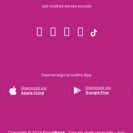
Les nostres xarxes socials
Descarrega la nostra App
Download via
Download via
Google Play
Apple Store
Copyright © 2024
C
anet
Rock
:: Tots els drets reservats -
Avis