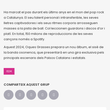
Ha marcat el pas durant els últims anys en el mon del pop rock
a Catalunya. El seu talent personal i intransferible, les seves
lletres captivadores i els seus ritmes corporis arrosseguen
masses a la pista de ball. Col·leccionen guardons i discos d’or i
platí. En total, 150 milions de reproduccions de les seves
cançons només a Spotify.
Aquest 2024, Oques Grasses prepara un nou àlbum, el sisè de
la banda osonenca, que presentarà en una gira exclusiva pels
principals escenaris dels Països Catalans i estatals.
024
COMPARTEIX AQUEST GRUP