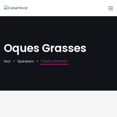
Oques Grasses
Oques Grasses
Inici
Speakers