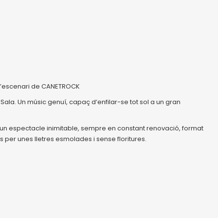
 a l’escenari de CANETROCK
Sala. Un músic genuí, capaç d’enfilar-se tot sol a un gran
n espectacle inimitable, sempre en constant renovació, format
per unes lletres esmolades i sense floritures.