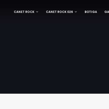
CANET ROCK
CANET ROCK 026
BOTIGA
GA