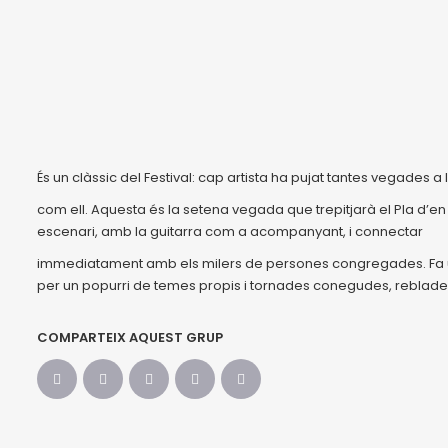
És un clàssic del Festival: cap artista ha pujat tantes vegades
com ell. Aquesta és la setena vegada que trepitjarà el Pla d’en 
escenari, amb la guitarra com a acompanyant, i connectar
immediatament amb els milers de persones congregades. Fa u
per un popurri de temes propis i tornades conegudes, reblades 
COMPARTEIX AQUEST GRUP